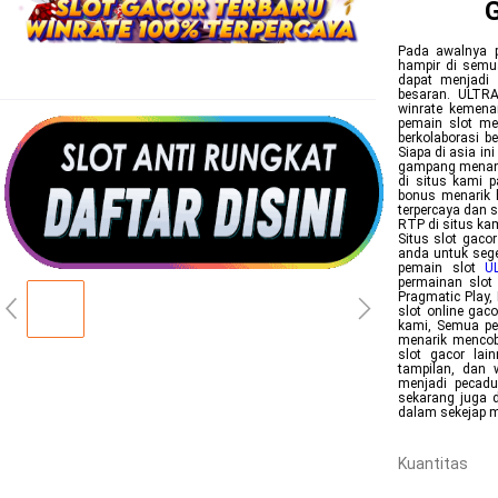
G
Pada awalnya p
hampir di semua
dapat menjadi 
besaran. ULTRA
winrate kemena
pemain slot me
berkolaborasi b
Siapa di asia in
gampang menang 
di situs kami 
bonus menarik 
terpercaya dan s
RTP di situs ka
Situs slot gac
anda untuk seg
pemain slot
U
permainan slot 
Pragmatic Play,
slot online gac
kami, Semua pe
menarik mencoba
slot gacor lai
tampilan, dan 
menjadi pecadu
sekarang juga 
dalam sekejap m
Kuantitas